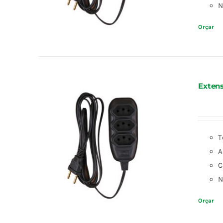
N
Orçar
Exten
T
A
C
N
Orçar