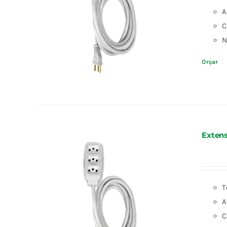
A
C
N
Orçar
Extens
T
A
C