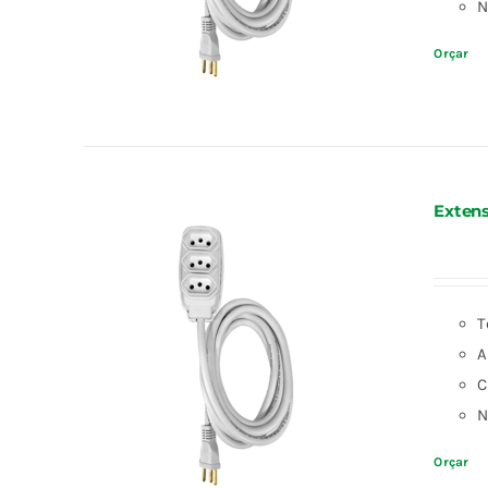
N
Orçar
Extens
T
A
C
N
Orçar