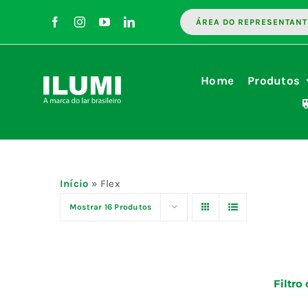
Ir
ÁREA DO REPRESENTANT
para
o
conteúdo
Home
Produtos
Início
»
Flex
Mostrar
16 Produtos
Filtro