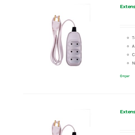
Extens
T
A
C
N
Orçar
Extens