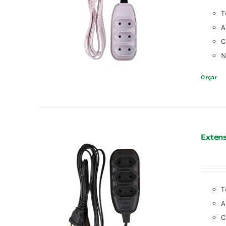
T
A
C
N
Orçar
Extens
T
A
C