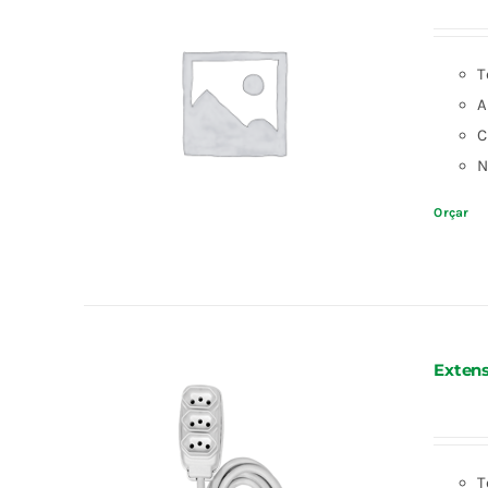
T
A
C
N
Orçar
Extens
T