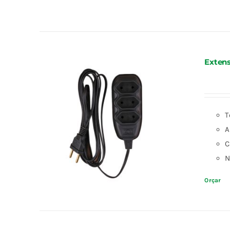
Extens
T
A
C
N
Orçar