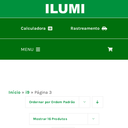
Ir
para
o
conteúdo
Calculadora
Rastreamento
Calculadora ilumi
Rastreamento de Pedidos
MENU
Home
Produtos
Início
»
i9
»
Página 3
Representantes
Ordernar por
Ordem Padrão
Mostrar
16 Produtos
Materiais