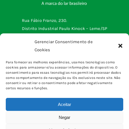
Rua Fábio Franzo, 230.
Distrito Industrial Paulo Kinock – Leme/SP
Telefone: (19) 3572-2299
Gerenciar Consentimento de
Cookies
Menu institucional
Para fornecer as melhores experiências, usamos tecnologias como
cookies para armazenar e/ou acessar informações do dispositivo. O
Tomadas e interruptores
Produtos
consentimento para essas tecnologias nos permitirá processar dados
Sobrepor
como comportamento de navegação ou IDs exclusivos neste site. Não
Home
consentir ou retirar o consentimento pode afetar negativamente
pinos, plugues e adaptadores
certos recursos e funções.
Quem somos
Canaletas
Blog
Caixas & Quadros
Aceitar
Fale Conosco
Eletrônica
Calculadora de Tomadas e Interruptores
Negar
Iluminação
© Copyright 2026 | Todos os Direitos Reservados |
Como calcular a amperagem?