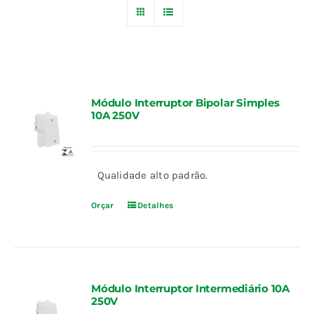
Blog
Fale Conosco
Módulo Interruptor Bipolar Simples
10A 250V
Calculadoras
Rastreamento de Pedidos
Qualidade alto padrão.
Orçar
Detalhes
Área do representante ILUMI
Módulo Interruptor Intermediário 10A
250V