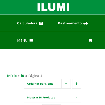
Ir
para
o
conteúdo
Calculadora
Rastreamento
Calculadora ilumi
Rastreamento de Pedidos
MENU
Home
Produtos
Início
»
i9
»
Página 4
Representantes
Ordernar por
Nome
Mostrar
16 Produtos
Materiais