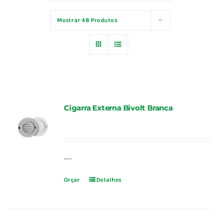
Fale Conosco
Mostrar
48 Produtos
Calculadoras
Rastreamento de Pedidos
Cigarra Externa Bivolt Branca
Área do representante ILUMI
---
Orçar
Detalhes