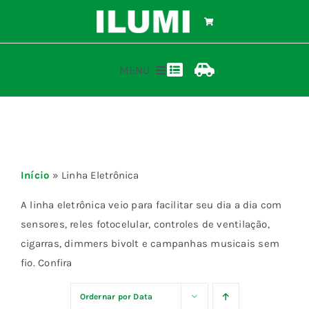
Ir
para
o
conteúdo
MENU
Toggle
Toggle
Navigation
Navigation
Home
Calculadora ilumi
Rastreamento de Pedidos
Produtos
Início
»
Linha Eletrônica
Representantes
A linha eletrônica veio para facilitar seu dia a dia com
sensores, reles fotocelular, controles de ventilação,
cigarras, dimmers bivolt e campanhas musicais sem
Materiais
fio. Confira
Blog
Ordernar por
Data