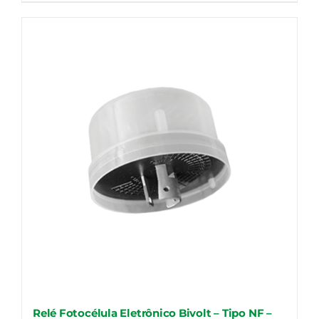
Relé Fotocélula Eletrônico Bivolt – Tipo NF –