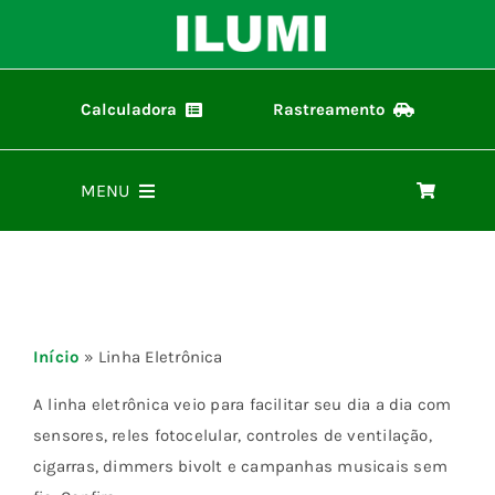
Ir
para
o
conteúdo
Calculadora
Rastreamento
Calculadora ilumi
Rastreamento de Pedidos
MENU
Home
Produtos
Início
»
Linha Eletrônica
Representantes
A linha eletrônica veio para facilitar seu dia a dia com
sensores, reles fotocelular, controles de ventilação,
cigarras, dimmers bivolt e campanhas musicais sem
Materiais