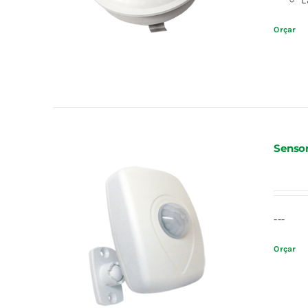
L
Orçar
Sensor
---
Orçar