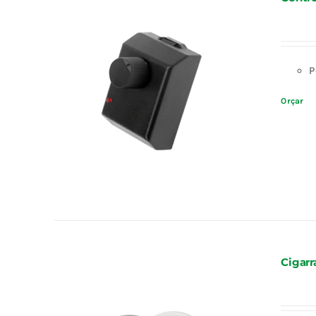
P
Orçar
Cigarr