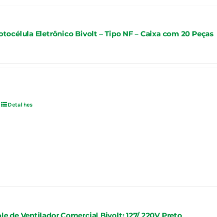
otocélula Eletrônico Bivolt – Tipo NF – Caixa com 20 Peças
Detalhes
le de Ventilador Comercial Bivolt: 127/ 220V Preto