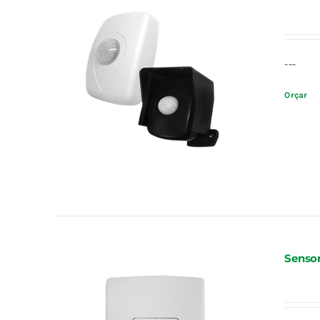
---
Orçar
Sensor