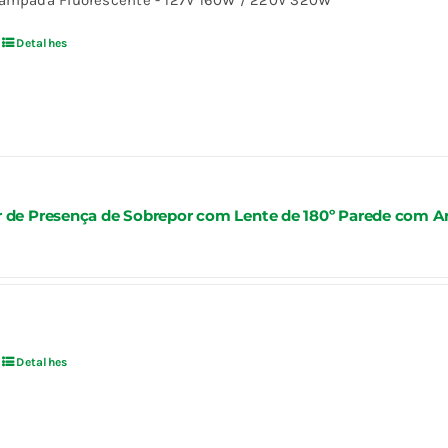
âmpada Fluorescente - 127V 160W / 220V 320W
Detalhes
 de Presença de Sobrepor com Lente de 180º Parede com Art
Detalhes