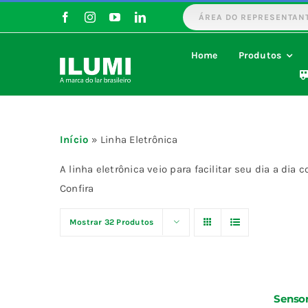
Ir
ÁREA DO REPRESENTAN
para
o
Home
Produtos
conteúdo
Início
»
Linha Eletrônica
A linha eletrônica veio para facilitar seu dia a di
Confira
Mostrar
32 Produtos
Sensor