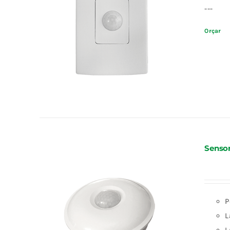
---
Orçar
Sensor
P
L