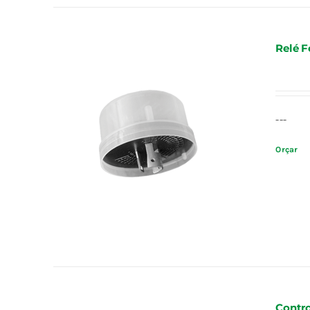
Relé F
---
Orçar
Contro