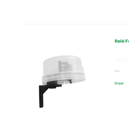
Relé F
---
Orçar