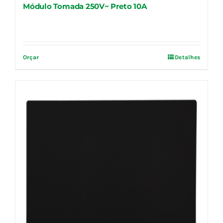
Módulo Tomada 250V~ Preto 10A
Orçar
Detalhes