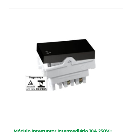
Fale Conosco
Calculadoras
Rastreamento de Pedidos
Área do representante ILUMI
Módulo Interruptor Intermediário 10A 250V~