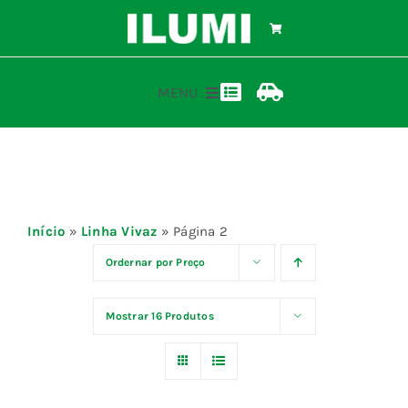
Ir
para
o
conteúdo
MENU
Toggle
Toggle
Navigation
Navigation
Home
Calculadora ilumi
Rastreamento de Pedidos
Produtos
Início
»
Linha Vivaz
»
Página 2
Representantes
Ordernar por
Preço
Mostrar
16 Produtos
Materiais
Blog