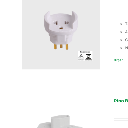
T
A
C
N
Orçar
Pino B