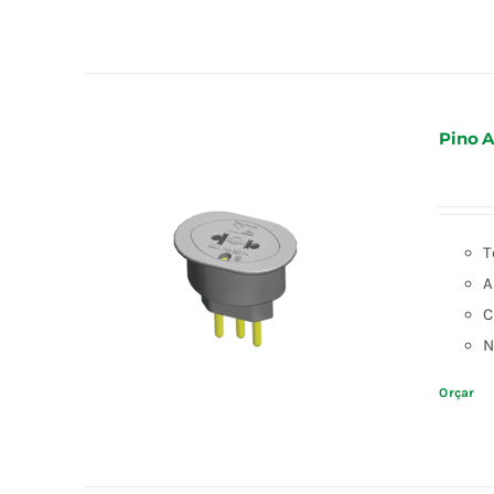
Pino A
T
A
C
N
Orçar