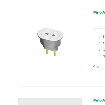
Pino A
T
A
C
N
Orçar
Pino A