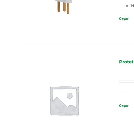
N
Orçar
Protet
---
Orçar