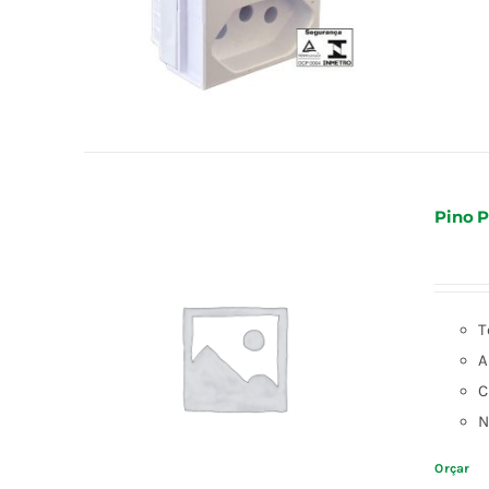
Pino P
T
A
C
N
Orçar