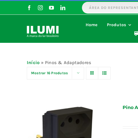
Ir
ÁREA DO REPRESENTAN
para
o
Home
Produtos
conteúdo
Início
»
Pinos & Adaptadores
Mostrar
16 Produtos
Pino A