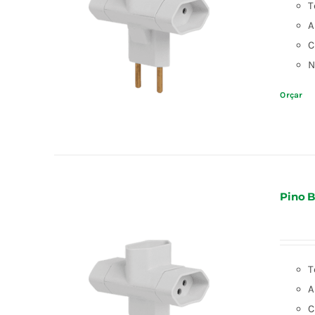
T
A
C
N
Orçar
Pino B
T
A
C