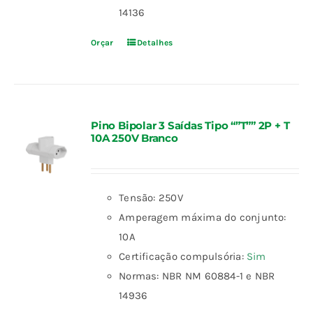
14136
Orçar
Detalhes
Pino Bipolar 3 Saídas Tipo “”T”” 2P + T
10A 250V Branco
Tensão: 250V
Amperagem máxima do conjunto:
10A
Certificação compulsória:
Sim
Normas: NBR NM 60884-1 e NBR
14936