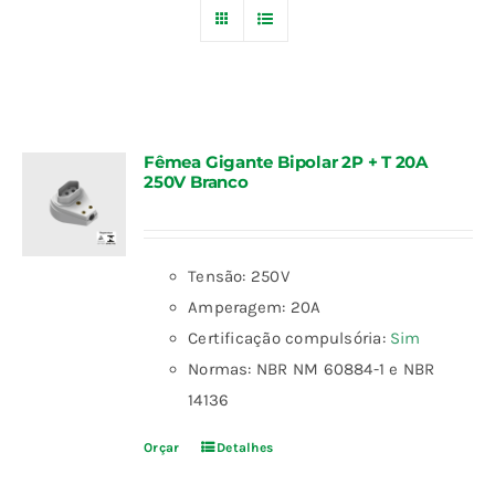
Blog
Fale Conosco
Fêmea Gigante Bipolar 2P + T 20A
250V Branco
Calculadoras
Rastreamento de Pedidos
Tensão: 250V
Amperagem: 20A
Área do representante ILUMI
Certificação compulsória:
Sim
Normas: NBR NM 60884-1 e NBR
14136
Orçar
Detalhes