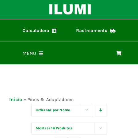
Ir
para
o
conteúdo
Calculadora
Rastreamento
Calculadora ilumi
Rastreamento de Pedidos
MENU
Home
Produtos
Início
»
Pinos & Adaptadores
Representantes
Ordernar por
Nome
Mostrar
16 Produtos
Materiais