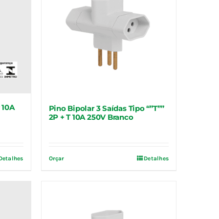
 10A
Pino Bipolar 3 Saídas Tipo “”T””
2P + T 10A 250V Branco
Detalhes
Orçar
Detalhes