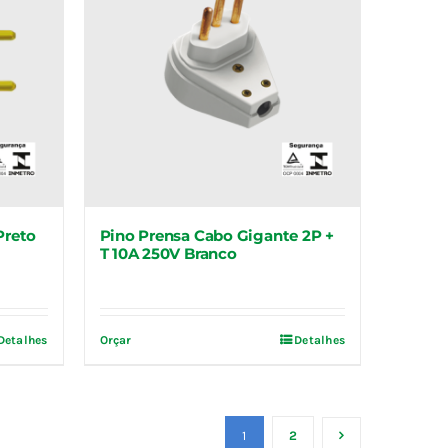
Preto
Pino Prensa Cabo Gigante 2P +
T 10A 250V Branco
Detalhes
Orçar
Detalhes
1
2