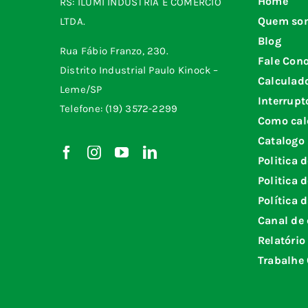
Home
RS: ILUMI INDÚSTRIA E COMÉRCIO
Quem so
LTDA.
Blog
Rua Fábio Franzo, 230.
Fale Con
Distrito Industrial Paulo Kinock –
Calculad
Leme/SP
Interrupt
Telefone: (19) 3572-2299
Como cal
Catalogo
Politica 
Politica 
Política 
Canal de 
Relatório
Trabalhe