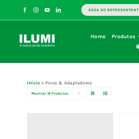
Ir
ÁREA DO REPRESENTANT
para
o
conteúdo
Home
Produtos
Início
»
Pinos & Adaptadores
Mostrar
16 Produtos