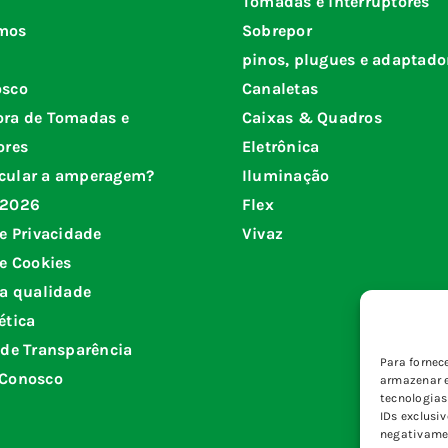
Tomadas e interruptores
mos
Sobrepor
pinos, plugues e adaptado
osco
Canaletas
ora de Tomadas e
Caixas & Quadros
ores
Eletrônica
cular a amperagem?
Iluminação
 2026
Flex
de Privacidade
Vivaz
de Cookies
da qualidade
ética
 de Transparência
Para fornec
 Conosco
armazenar e
tecnologia
IDs exclusi
negativamen