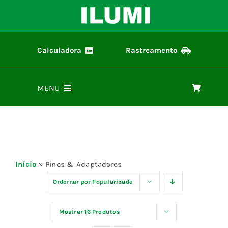
Ir
para
o
conteúdo
Calculadora
Rastreamento
Calculadora ilumi
Rastreamento de Pedidos
MENU
Home
Produtos
Início
»
Pinos & Adaptadores
Representantes
Ordernar por
Popularidade
Mostrar
16 Produtos
Materiais