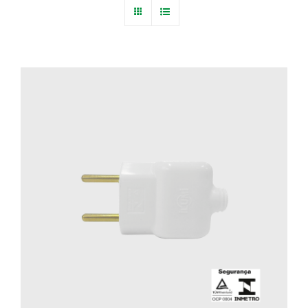
Blog
Fale Conosco
Calculadoras
Rastreamento de Pedidos
Área do representante ILUMI