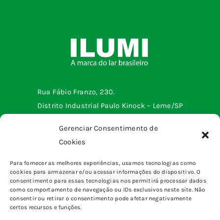
Rua Fábio Franzo, 230.
Distrito Industrial Paulo Kinock – Leme/SP
Telefone: (19) 3572-2299
Gerenciar Consentimento de
Cookies
Menu institucional
Para fornecer as melhores experiências, usamos tecnologias como
cookies para armazenar e/ou acessar informações do dispositivo. O
Tomadas e interruptores
Produtos
consentimento para essas tecnologias nos permitirá processar dados
Sobrepor
como comportamento de navegação ou IDs exclusivos neste site. Não
Home
consentir ou retirar o consentimento pode afetar negativamente
pinos, plugues e adaptadores
certos recursos e funções.
Quem somos
Canaletas