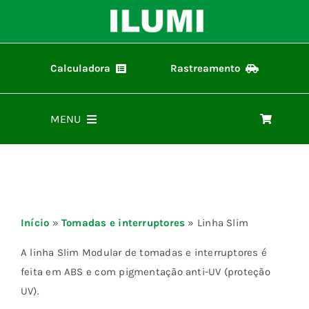
Ir
para
o
conteúdo
Calculadora
Rastreamento
Calculadora ilumi
Rastreamento de Pedidos
MENU
Home
Produtos
Início
»
Tomadas e interruptores
»
Linha Slim
Representantes
A linha Slim Modular de tomadas e interruptores é
feita em ABS e com pigmentação anti-UV (proteção
UV).
Materiais