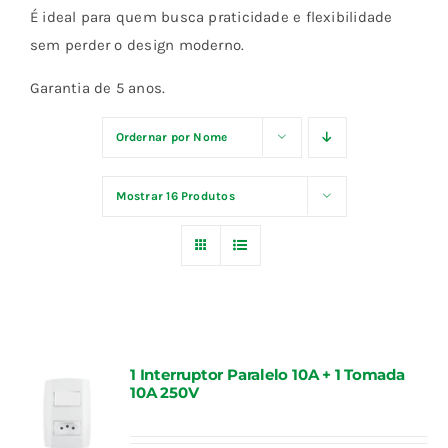
É ideal para quem busca praticidade e flexibilidade
Blog
sem perder o design moderno.
Garantia de 5 anos.
Fale Conosco
Ordernar por
Nome
Calculadoras
Mostrar
16 Produtos
Rastreamento de Pedidos
Área do representante ILUMI
1 Interruptor Paralelo 10A + 1 Tomada
10A 250V