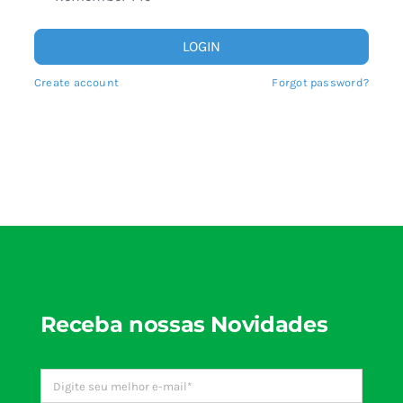
Blog
LOGIN
Create account
Forgot password?
Fale Conosco
Calculadoras
Rastreamento de Pedidos
Área do representante ILUMI
Receba nossas Novidades