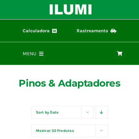
Ir
para
o
conteúdo
Calculadora
Rastreamento
Calculadora ilumi
Rastreamento de Pedidos
MENU
Home
Pinos & Adaptadores
Produtos
Representantes
Sort by
Date
Mostrar
32 Produtos
Materiais