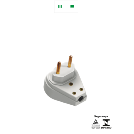
Blog
Fale Conosco
Calculadoras
Rastreamento de Pedidos
Área do representante ILUMI