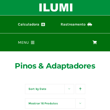
Ir
para
o
conteúdo
Calculadora
Rastreamento
Calculadora ilumi
Rastreamento de Pedidos
MENU
Home
Pinos & Adaptadores
Produtos
Representantes
Sort by
Date
Mostrar
16 Produtos
Materiais