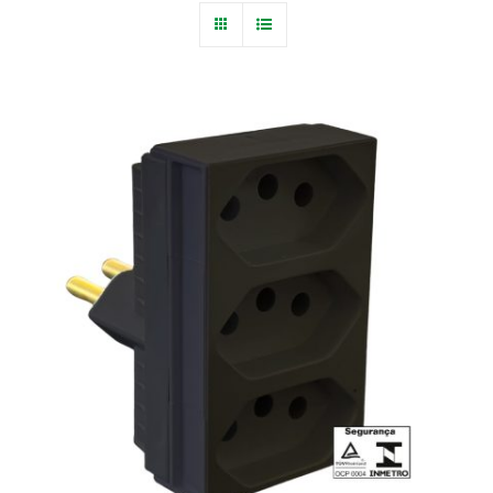
Blog
Fale Conosco
Calculadoras
Rastreamento de Pedidos
Área do representante ILUMI