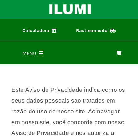
Ir
para
o
conteúdo
Calculadora
Rastreamento
Calculadora ilumi
Rastreamento de Pedidos
MENU
Home
Este Aviso de Privacidade indica como os
Produtos
seus dados pessoais são tratados em
Representantes
razão do uso do nosso site. Ao navegar
em nosso site, você concorda com nosso
Materiais
Aviso de Privacidade e nos autoriza a