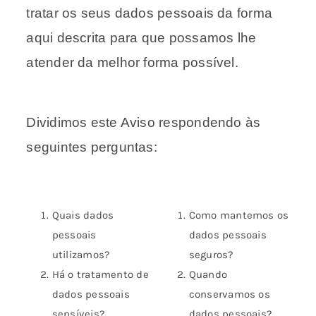
tratar os seus dados pessoais da forma
Blog
aqui descrita para que possamos lhe
atender da melhor forma possível.
Fale Conosco
Dividimos este Aviso respondendo às
Calculadoras
seguintes perguntas:
Rastreamento de Pedidos
Quais dados
Como mantemos os
Área do representante ILUMI
pessoais
dados pessoais
utilizamos?
seguros?
Há o tratamento de
Quando
dados pessoais
conservamos os
sensíveis?
dados pessoais?