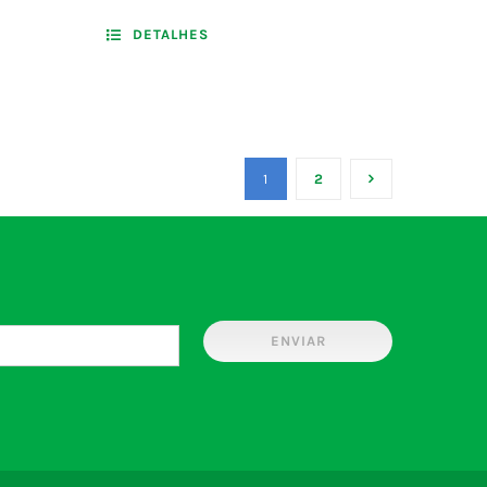
DETALHES
1
2
ENVIAR