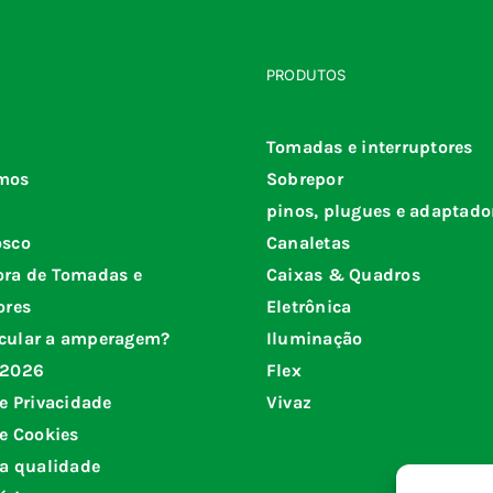
PRODUTOS
Tomadas e interruptores
mos
Sobrepor
pinos, plugues e adaptado
osco
Canaletas
ora de Tomadas e
Caixas & Quadros
ores
Eletrônica
cular a amperagem?
Iluminação
 2026
Flex
de Privacidade
Vivaz
de Cookies
da qualidade