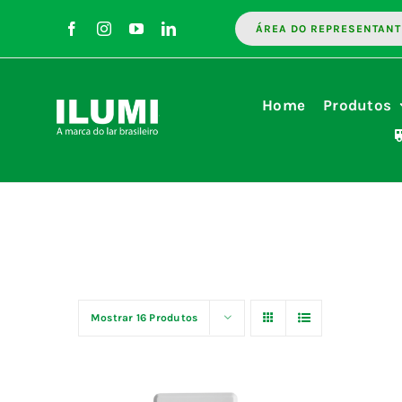
Ir
ÁREA DO REPRESENTANT
para
o
conteúdo
Home
Produtos
Mostrar
16 Produtos