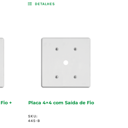
DETALHES
Fio +
Placa 4×4 com Saída de Fio
SKU:
445-B