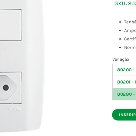
SKU:
80
Tensã
Ampe
Certi
Norma
Variação
80200 - 

80201 - 
80280 - 
INSERIR