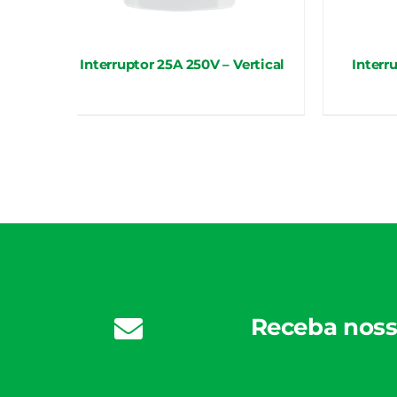
untos
Interruptor 25A 250V – Vertical
Interr
Receba noss