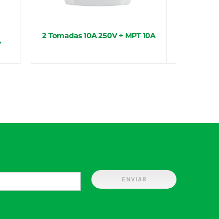
2 Tomadas 10A 250V + MPT 10A
Placa 4×2
V
ENVIAR