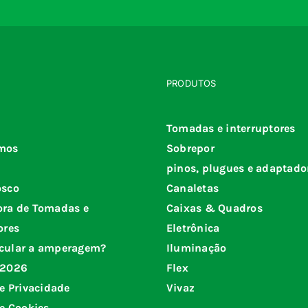
PRODUTOS
Tomadas e interruptores
mos
Sobrepor
pinos, plugues e adaptado
osco
Canaletas
ora de Tomadas e
Caixas & Quadros
ores
Eletrônica
cular a amperagem?
Iluminação
 2026
Flex
de Privacidade
Vivaz
de Cookies