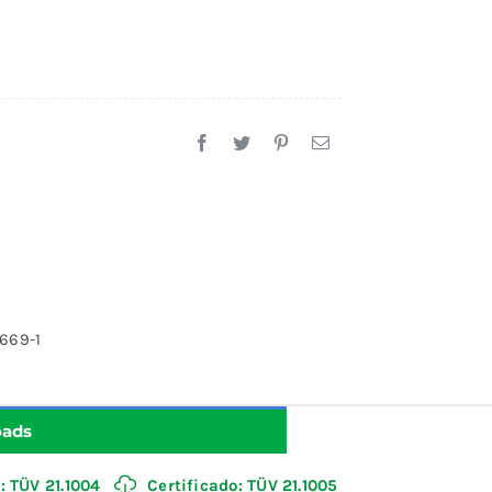
669-1
oads
: TÜV 21.1004
Certificado: TÜV 21.1005