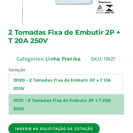
Fale Conosco
2 Tomadas Fixa de Embutir 2P +
Calculadoras
T 20A 250V
Rastreamento de Pedidos
Categories:
Linha Pratika
SKU:
19121

Variação
Área do representante ILUMI
19120 - 2 Tomadas Fixa de Embutir 2P + T 10A
250V
19121 - 2 Tomadas Fixa de Embutir 2P + T 20A
250V
INSERIR NA SOLICITAÇÃO DE COTAÇÃO