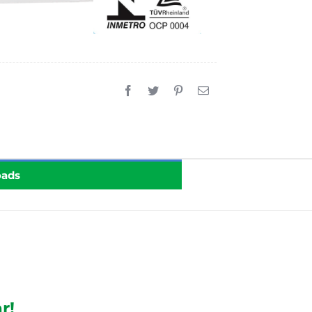
oads
r!