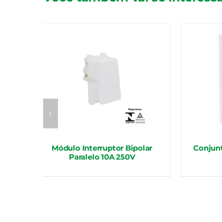
Módulo Interruptor Bipolar
Conjun
Paralelo 10A 250V
res