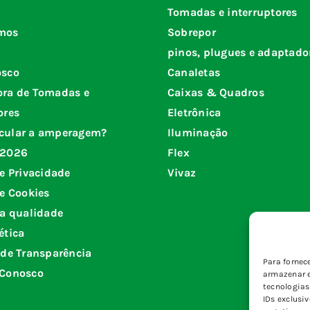
Tomadas e interruptores
mos
Sobrepor
pinos, plugues e adaptado
osco
Canaletas
ora de Tomadas e
Caixas & Quadros
ores
Eletrônica
cular a amperagem?
Iluminação
 2026
Flex
de Privacidade
Vivaz
de Cookies
da qualidade
ética
 de Transparência
Para fornec
 Conosco
armazenar e
tecnologia
IDs exclusi