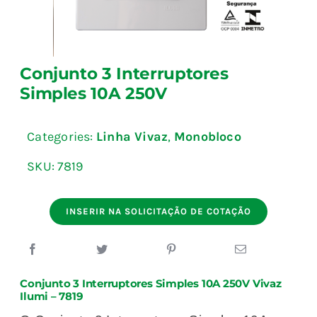
Fale Conosco
Conjunto 3 Interruptores
Calculadoras
Simples 10A 250V
Rastreamento de Pedidos
Categories:
Linha Vivaz
,
Monobloco
SKU:
7819
Área do representante ILUMI
INSERIR NA SOLICITAÇÃO DE COTAÇÃO
Conjunto 3 Interruptores Simples 10A 250V Vivaz
Ilumi – 7819