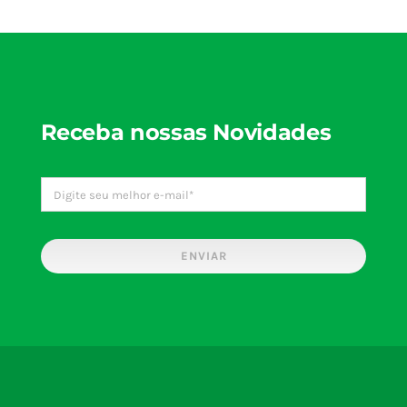
Vivaz
Vivaz
Vivaz
Vivaz
Receba nossas Novidades
ENVIAR