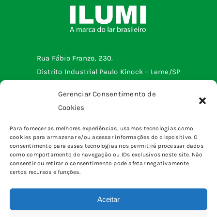
Rua Fábio Franzo, 230.
Distrito Industrial Paulo Kinock – Leme/SP
Telefone: (19) 3572-2299
Gerenciar Consentimento de
Cookies
Menu institucional
Para fornecer as melhores experiências, usamos tecnologias como
cookies para armazenar e/ou acessar informações do dispositivo. O
Tomadas e interruptores
Produtos
consentimento para essas tecnologias nos permitirá processar dados
Sobrepor
como comportamento de navegação ou IDs exclusivos neste site. Não
Home
consentir ou retirar o consentimento pode afetar negativamente
pinos, plugues e adaptadores
certos recursos e funções.
Quem somos
Canaletas
Blog
Caixas & Quadros
Aceitar
Fale Conosco
Eletrônica