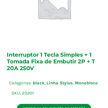
Blog
Fale Conosco
Calculadoras
Interruptor 1 Tecla Simples + 1
Rastreamento de Pedidos
Tomada Fixa de Embutir 2P + T
20A 250V
Área do representante ILUMI
Categories:
black
,
Linha Stylus
,
Monobloco
SKU:
20201