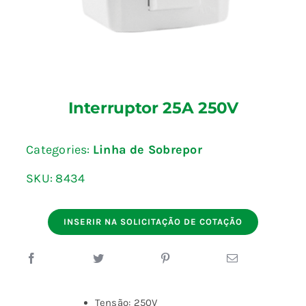
Fale Conosco
Calculadoras
Interruptor 25A 250V
Rastreamento de Pedidos
Categories:
Linha de Sobrepor
Área do representante ILUMI
SKU:
8434
INSERIR NA SOLICITAÇÃO DE COTAÇÃO
Tensão: 250V