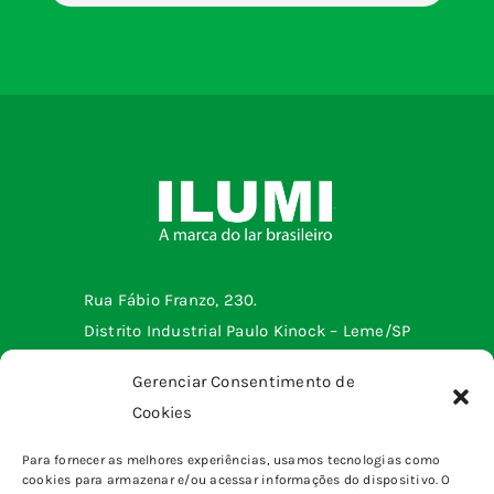
Rua Fábio Franzo, 230.
Distrito Industrial Paulo Kinock – Leme/SP
Telefone: (19) 3572-2299
Gerenciar Consentimento de
Cookies
Menu institucional
Para fornecer as melhores experiências, usamos tecnologias como
cookies para armazenar e/ou acessar informações do dispositivo. O
Tomadas e interruptores
Produtos