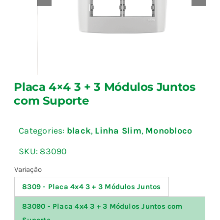
Blog
Fale Conosco
Placa 4×4 3 + 3 Módulos Juntos
Calculadoras
com Suporte
Rastreamento de Pedidos
Categories:
black
,
Linha Slim
,
Monobloco
Área do representante ILUMI
SKU:
83090
Variação
8309 - Placa 4x4 3 + 3 Módulos Juntos

83090 - Placa 4x4 3 + 3 Módulos Juntos com