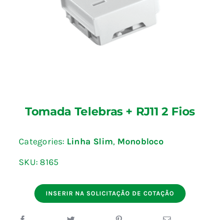
Blog
Fale Conosco
Calculadoras
Tomada Telebras + RJ11 2 Fios
Rastreamento de Pedidos
Categories:
Linha Slim
,
Monobloco
Área do representante ILUMI
SKU:
8165
INSERIR NA SOLICITAÇÃO DE COTAÇÃO