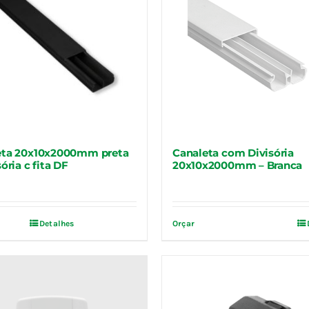
eta 20x10x2000mm preta
Canaleta com Divisória
sória c fita DF
20x10x2000mm – Branca
Detalhes
Orçar