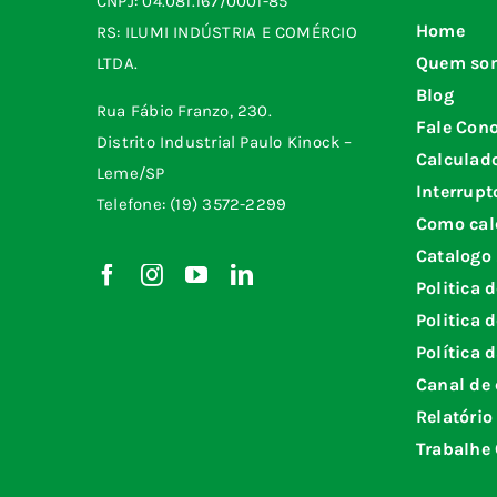
CNPJ: 04.081.167/0001-85
Home
RS: ILUMI INDÚSTRIA E COMÉRCIO
Quem so
LTDA.
Blog
Rua Fábio Franzo, 230.
Fale Con
Distrito Industrial Paulo Kinock –
Calculad
Leme/SP
Interrupt
Telefone: (19) 3572-2299
Como cal
Catalogo
Politica 
Politica 
Política 
Canal de 
Relatório
Trabalhe