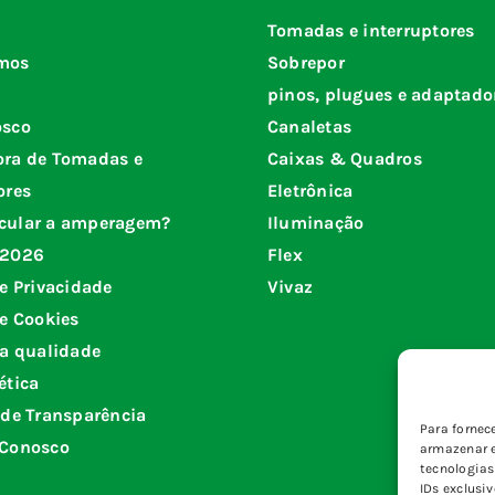
Tomadas e interruptores
mos
Sobrepor
pinos, plugues e adaptado
osco
Canaletas
ora de Tomadas e
Caixas & Quadros
ores
Eletrônica
cular a amperagem?
Iluminação
 2026
Flex
de Privacidade
Vivaz
de Cookies
da qualidade
ética
 de Transparência
Para fornec
 Conosco
armazenar e
tecnologia
IDs exclusi