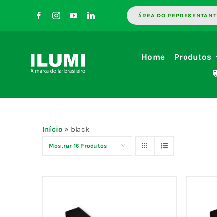
Ir
ÁREA DO REPRESENTANT
para
o
conteúdo
Home
Produtos
Início
»
black
Mostrar
16 Produtos