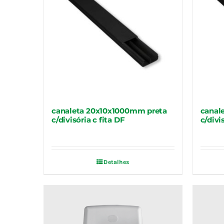
canaleta 20x10x1000mm preta
canal
c/divisória c fita DF
c/divi
Detalhes