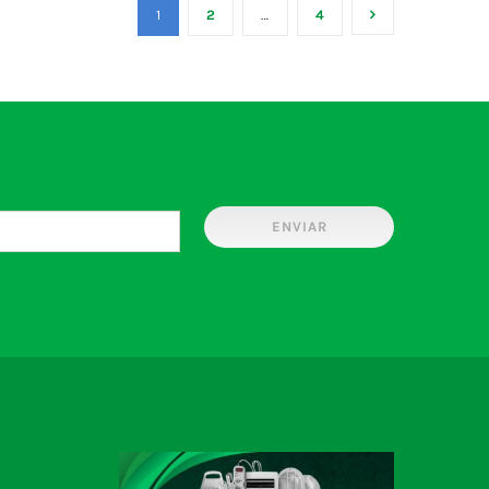
1
2
…
4
ENVIAR