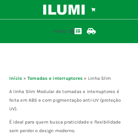
Ir
para
o
conteúdo
MENU
Toggle
Toggle
Navigation
Navigation
Home
Calculadora ilumi
Rastreamento de Pedidos
Produtos
Início
»
Tomadas e interruptores
»
Linha Slim
Representantes
A linha Slim Modular de tomadas e interruptores é
feita em ABS e com pigmentação anti-UV (proteção
UV).
Materiais
É ideal para quem busca praticidade e flexibilidade
Blog
sem perder o design moderno.