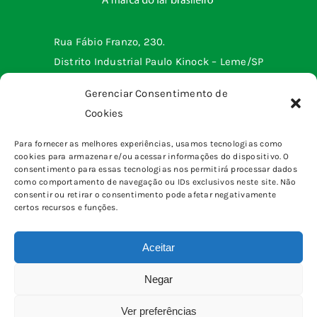
Rua Fábio Franzo, 230.
Distrito Industrial Paulo Kinock – Leme/SP
Telefone: (19) 3572-2299
Gerenciar Consentimento de
Cookies
Menu institucional
Para fornecer as melhores experiências, usamos tecnologias como
cookies para armazenar e/ou acessar informações do dispositivo. O
Tomadas e interruptores
Produtos
consentimento para essas tecnologias nos permitirá processar dados
Sobrepor
como comportamento de navegação ou IDs exclusivos neste site. Não
Home
consentir ou retirar o consentimento pode afetar negativamente
pinos, plugues e adaptadores
certos recursos e funções.
Quem somos
Canaletas
Blog
Caixas & Quadros
Aceitar
Fale Conosco
Eletrônica
Calculadora de Tomadas e Interruptores
Negar
Iluminação
© Copyright 2026 | Todos os Direitos Reservados |
Como calcular a amperagem?
Flex
Ver preferências
Desenvolvido por
SCE Web