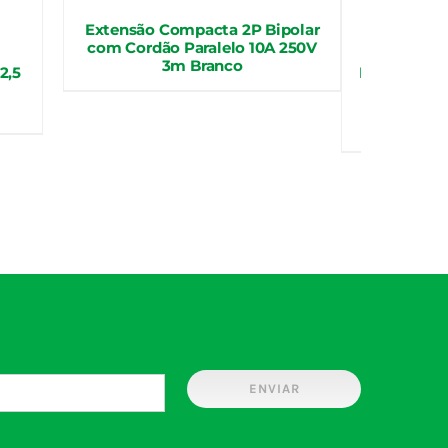
Extensão Compacta 2P Bipolar
com Cordão Paralelo 10A 250V
3m Branco
2,5
Filtro de L
4 Tomadas
de 1,0m 
E
ENVIAR