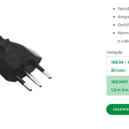
Tensã
Ampe
Certi
Norma
e ca

Variação
16834 - 
Blister
1683401 
1,5m Em
INSERIR