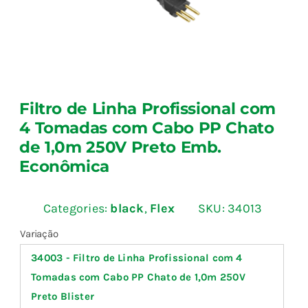
Fale Conosco
Calculadoras
Filtro de Linha Profissional com
Rastreamento de Pedidos
4 Tomadas com Cabo PP Chato
de 1,0m 250V Preto Emb.
Área do representante ILUMI
Econômica
Categories:
black
,
Flex
SKU:
34013

Variação
34003 - Filtro de Linha Profissional com 4
Tomadas com Cabo PP Chato de 1,0m 250V
Preto Blister