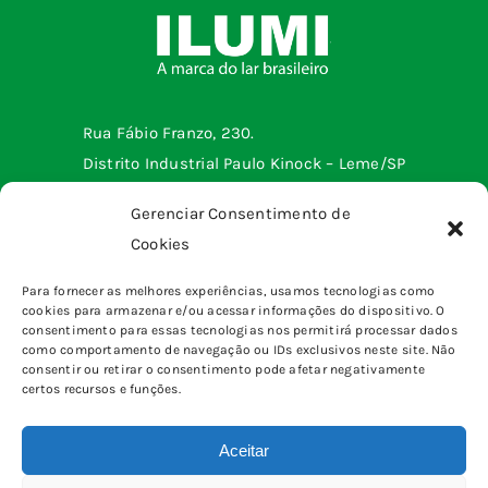
Rua Fábio Franzo, 230.
Distrito Industrial Paulo Kinock – Leme/SP
Telefone: (19) 3572-2299
Gerenciar Consentimento de
Cookies
Menu institucional
Para fornecer as melhores experiências, usamos tecnologias como
cookies para armazenar e/ou acessar informações do dispositivo. O
Tomadas e interruptores
Produtos
consentimento para essas tecnologias nos permitirá processar dados
Sobrepor
como comportamento de navegação ou IDs exclusivos neste site. Não
Home
consentir ou retirar o consentimento pode afetar negativamente
pinos, plugues e adaptadores
certos recursos e funções.
Quem somos
Canaletas
Blog
Caixas & Quadros
Aceitar
Fale Conosco
Eletrônica