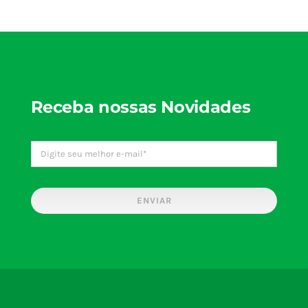
250V
250V
Receba nossas Novidades
ENVIAR