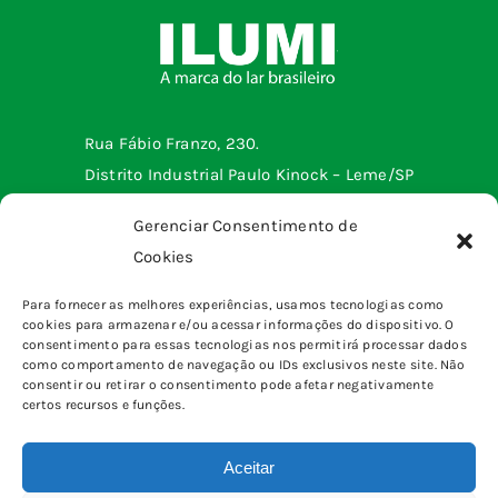
Rua Fábio Franzo, 230.
Distrito Industrial Paulo Kinock – Leme/SP
Telefone: (19) 3572-2299
Gerenciar Consentimento de
Cookies
Menu institucional
Para fornecer as melhores experiências, usamos tecnologias como
cookies para armazenar e/ou acessar informações do dispositivo. O
Tomadas e interruptores
Produtos
consentimento para essas tecnologias nos permitirá processar dados
Sobrepor
como comportamento de navegação ou IDs exclusivos neste site. Não
Home
consentir ou retirar o consentimento pode afetar negativamente
pinos, plugues e adaptadores
certos recursos e funções.
Quem somos
Canaletas
Blog
Caixas & Quadros
Aceitar
Fale Conosco
Eletrônica