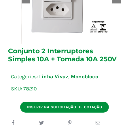
Blog
Fale Conosco
Conjunto 2 Interruptores
Calculadoras
Simples 10A + Tomada 10A 250V
Rastreamento de Pedidos
Categories:
Linha Vivaz
,
Monobloco
Área do representante ILUMI
SKU:
78210
INSERIR NA SOLICITAÇÃO DE COTAÇÃO