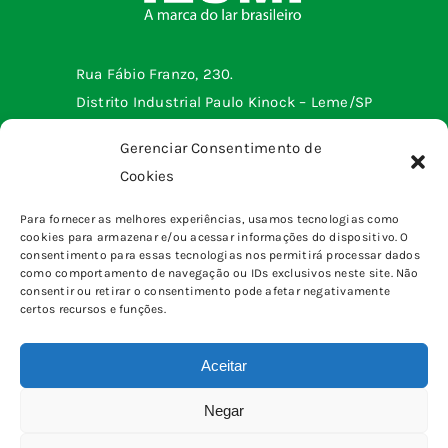
Rua Fábio Franzo, 230.
Distrito Industrial Paulo Kinock – Leme/SP
Telefone: (19) 3572-2299
Gerenciar Consentimento de
Cookies
Menu institucional
Para fornecer as melhores experiências, usamos tecnologias como
cookies para armazenar e/ou acessar informações do dispositivo. O
Tomadas e interruptores
Produtos
consentimento para essas tecnologias nos permitirá processar dados
Sobrepor
como comportamento de navegação ou IDs exclusivos neste site. Não
Home
consentir ou retirar o consentimento pode afetar negativamente
pinos, plugues e adaptadores
certos recursos e funções.
Quem somos
Canaletas
Blog
Caixas & Quadros
Aceitar
Fale Conosco
Eletrônica
Calculadora de Tomadas e Interruptores
Negar
Iluminação
© Copyright 2026 | Todos os Direitos Reservados |
Como calcular a amperagem?