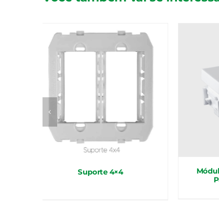
Módul
Suporte 4×4
P