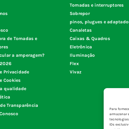
Tomadas e interruptores
mos
Sobrepor
pinos, plugues e adaptado
osco
Canaletas
ora de Tomadas e
Caixas & Quadros
ores
Eletrônica
cular a amperagem?
Iluminação
 2026
Flex
de Privacidade
Vivaz
de Cookies
da qualidade
ética
 de Transparência
Para fornec
 Conosco
armazenar e
tecnologia
IDs exclusi