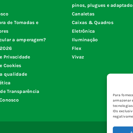
pinos, plugues e adaptado
osco
Canaletas
ora de Tomadas e
Caixas & Quadros
ores
Eletrônica
cular a amperagem?
Iluminação
 2026
Flex
de Privacidade
Vivaz
de Cookies
da qualidade
ética
 de Transparência
Para fornec
 Conosco
armazenar e
tecnologia
IDs exclusi
negativamen