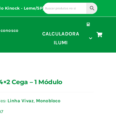
 conosco
CALCULADORA
ILUMI
4×2 Cega – 1 Módulo
ies:
Linha Vivaz
,
Monobloco
07