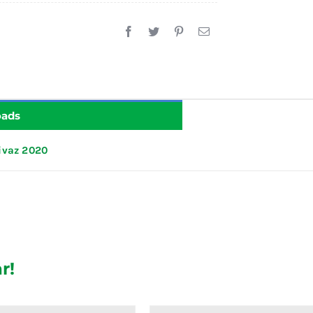
oads
ivaz 2020
r!