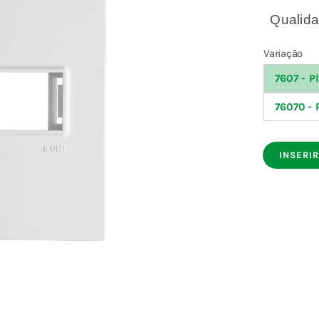
Qualidad
Variação
7607 - P

76070 - 
INSERIR