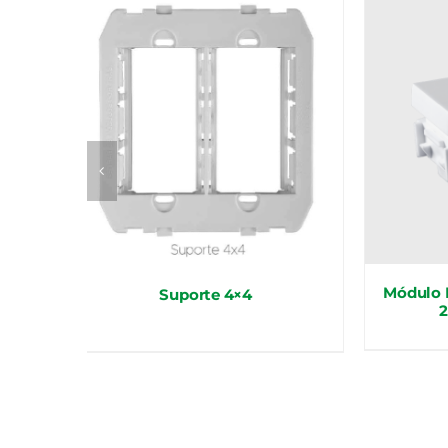
 250V
Módulo I
Suporte 4×4
2