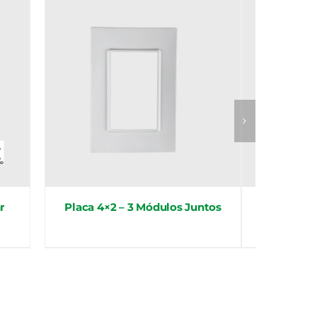
r
Placa 4×2 – 3 Módulos Juntos
Campai
Automát