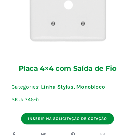
Blog
Fale Conosco
Calculadoras
Placa 4×4 com Saída de Fio
Rastreamento de Pedidos
Categories:
Linha Stylus
,
Monobloco
Área do representante ILUMI
SKU:
245-b
INSERIR NA SOLICITAÇÃO DE COTAÇÃO