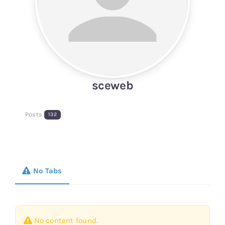
Blog
Fale Conosco
sceweb
Calculadoras
Posts
132
Rastreamento de Pedidos
Área do representante ILUMI
No Tabs
No content found.