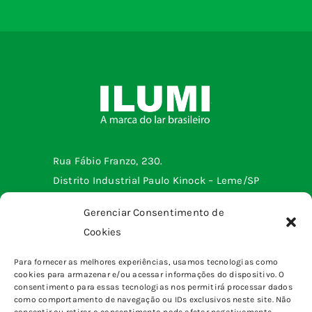
Rua Fábio Franzo, 230.
Distrito Industrial Paulo Kinock – Leme/SP
Telefone: (19) 3572-2299
Gerenciar Consentimento de
Cookies
Menu institucional
Para fornecer as melhores experiências, usamos tecnologias como
cookies para armazenar e/ou acessar informações do dispositivo. O
Tomadas e interruptores
Produtos
consentimento para essas tecnologias nos permitirá processar dados
Sobrepor
como comportamento de navegação ou IDs exclusivos neste site. Não
Home