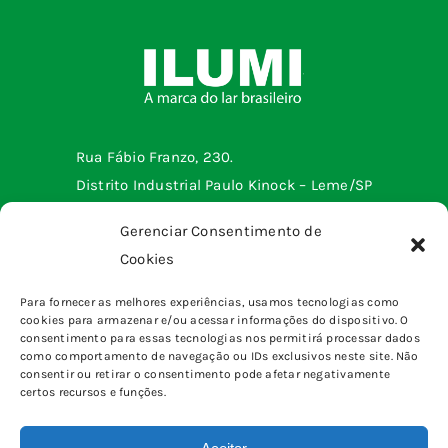
Rua Fábio Franzo, 230.
Distrito Industrial Paulo Kinock – Leme/SP
Telefone: (19) 3572-2299
Gerenciar Consentimento de
Cookies
Menu institucional
Para fornecer as melhores experiências, usamos tecnologias como
cookies para armazenar e/ou acessar informações do dispositivo. O
Tomadas e interruptores
Produtos
consentimento para essas tecnologias nos permitirá processar dados
Sobrepor
como comportamento de navegação ou IDs exclusivos neste site. Não
Home
consentir ou retirar o consentimento pode afetar negativamente
pinos, plugues e adaptadores
certos recursos e funções.
Quem somos
Canaletas
Blog
Caixas & Quadros