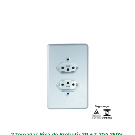
2 Tomadas Fixa de Embutir 2P + T 20A 250V