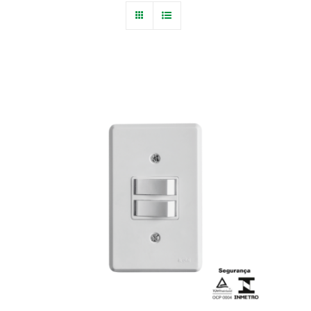
Blog
Fale Conosco
Calculadoras
Rastreamento de Pedidos
Área do representante ILUMI