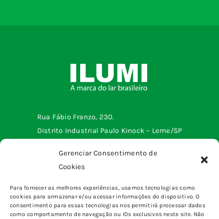
Rua Fábio Franzo, 230.
Distrito Industrial Paulo Kinock – Leme/SP
Telefone: (19) 3572-2299
Gerenciar Consentimento de
Cookies
Menu institucional
Para fornecer as melhores experiências, usamos tecnologias como
cookies para armazenar e/ou acessar informações do dispositivo. O
Tomadas e interruptores
Produtos
consentimento para essas tecnologias nos permitirá processar dados
Sobrepor
como comportamento de navegação ou IDs exclusivos neste site. Não