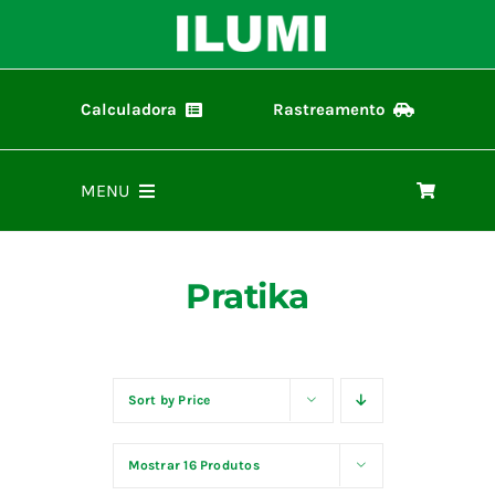
Ir
para
o
conteúdo
Calculadora
Rastreamento
Calculadora ilumi
Rastreamento de Pedidos
MENU
Home
Pratika
Produtos
Representantes
Sort by
Price
Mostrar
16 Produtos
Materiais