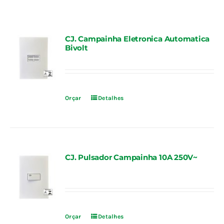
Fale Conosco
CJ. Campainha Eletronica Automatica
Bivolt
Calculadoras
Rastreamento de Pedidos
Orçar
Detalhes
Área do representante ILUMI
CJ. Pulsador Campainha 10A 250V~
Orçar
Detalhes