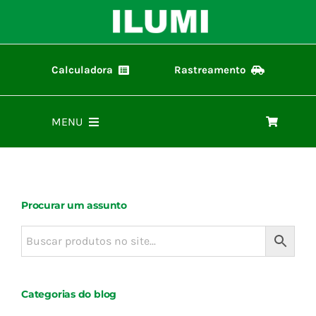
Ir
para
o
conteúdo
Calculadora
Rastreamento
Calculadora ilumi
Rastreamento de Pedidos
MENU
Home
Procurar um assunto
Produtos
Representantes
Categorias do blog
Materiais