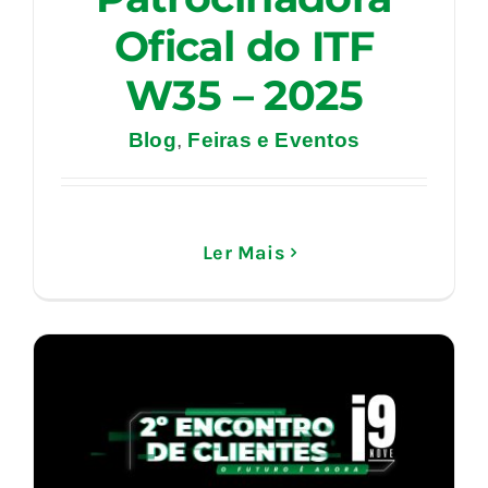
Ofical do ITF
W35 – 2025
Blog
,
Feiras e Eventos
Ler Mais