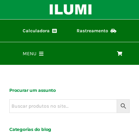
Ir
para
o
conteúdo
Calculadora
Rastreamento
Calculadora ilumi
Rastreamento de Pedidos
MENU
Home
Procurar um assunto
Produtos
Representantes
Categorias do blog
Materiais