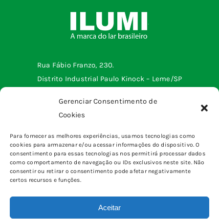
Rua Fábio Franzo, 230.
Distrito Industrial Paulo Kinock – Leme/SP
Telefone: (19) 3572-2299
Gerenciar Consentimento de
Cookies
Menu institucional
Para fornecer as melhores experiências, usamos tecnologias como
cookies para armazenar e/ou acessar informações do dispositivo. O
Tomadas e interruptores
Produtos
consentimento para essas tecnologias nos permitirá processar dados
Sobrepor
como comportamento de navegação ou IDs exclusivos neste site. Não
Home
consentir ou retirar o consentimento pode afetar negativamente
pinos, plugues e adaptadores
certos recursos e funções.
Quem somos
Canaletas
Blog
Caixas & Quadros
Aceitar
Fale Conosco